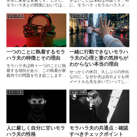
非常に重要な要素です。しかし、
きないことは深刻な問題です。特
モラハラ夫との関係においては、
に、モラハラ（モラルハラスメン
これらの基本的な価値観が揺らぐ
ト）夫との関係は、妻に多大な影
ことがあります。特に、夫が「言
響を及ぼします。今回は、話し合
モラハラ夫
モラハラ夫
っていることとやっていることが
いができないモラハラ夫の心理
違う」場合や、妻の意見に対して
と、その行動が妻に与える影響に
過剰な反応を示す場合、妻にと
ついて詳しく探っていきます。モ
っ...
ラ...
一つのことに執着するモラ
一緒に行動できないモラハ
ハラ夫の特徴とその理由
ラ夫の心理と妻の気持ちが
わからない本当の理由
モラハラ夫は時々一つのことに執
着する傾向があり、この執着が家
せっかくの休日、久しぶりの外出
庭内での問題を引き起こします。
なのに、なぜか夫は自分よりも何
執着は彼らの生活や人間関係にど
メートルも先を歩いていってしま
のような影響を与えるのでしょう
う。買い物をしていれば、あなた
か？本記事では、モラハラ夫が一
のペースはお構いなしで、自分の
モラハラ夫
モラハラ夫
つのことに執着する理由、その特
用事が済んだらさっさと出口へ向
徴、そしてその影響について詳
かう。あなたは、背中に向かって
し...
必死に声をかけたり、小走りで
追...
人に厳しく自分に甘いモラ
モラハラ夫の共通点：確認
ハラ夫の性格
すべきチェックポイント