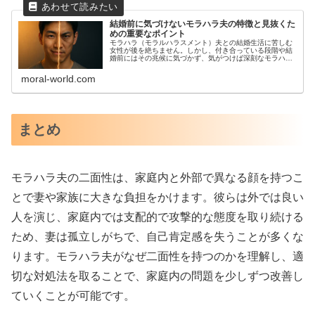
結婚前に気づけないモラハラ夫の特徴と見抜くた
めの重要なポイント
モラハラ（モラルハラスメント）夫との結婚生活に苦しむ
女性が後を絶ちません。しかし、付き合っている段階や結
婚前にはその兆候に気づかず、気がつけば深刻なモラハラ
被害に悩む状況に陥る女性が多いのが現実です。なぜ多く
の女性が結婚前に相手のモラハラ性を見抜けないのでしょ
moral-world.com
うか？本記事では、その理由を探り、モラハラ夫の特徴や
見抜くためのポイントについて詳しく解説していきます。
モラハラ夫が結婚前に気づかれにくい理...
まとめ
モラハラ夫の二面性は、家庭内と外部で異なる顔を持つこ
とで妻や家族に大きな負担をかけます。彼らは外では良い
人を演じ、家庭内では支配的で攻撃的な態度を取り続ける
ため、妻は孤立しがちで、自己肯定感を失うことが多くな
ります。モラハラ夫がなぜ二面性を持つのかを理解し、適
切な対処法を取ることで、家庭内の問題を少しずつ改善し
ていくことが可能です。