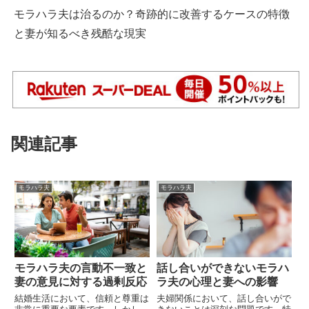
モラハラ夫は治るのか？奇跡的に改善するケースの特徴
と妻が知るべき残酷な現実
関連記事
モラハラ夫
モラハラ夫
モラハラ夫の言動不一致と
話し合いができないモラハ
妻の意見に対する過剰反応
ラ夫の心理と妻への影響
結婚生活において、信頼と尊重は
夫婦関係において、話し合いがで