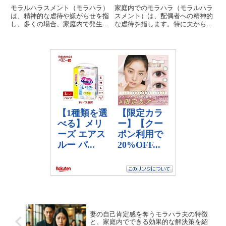
モラルハラスメント（モラハラ）
家庭内でのモラハラ（モラルハラ
は、精神的な虐待や嫌がらせを指
スメント）は、配偶者への精神的
し、多くの場合、家庭内で発生し
な虐待を指します。特に夫から妻
ます。特に夫が妻に対して行うモ
へのモラハラは深刻な問題となっ
ラハラは、夫婦関係に深刻な影響
ています。本記事では、モラハラ
を及ぼします。その中でも「人に
夫の共通点について詳しく解説
厳しく自分に甘い」夫は、妻にと
し、理解を深めることを目的とし
って大きなストレスの源となり
ます。モラハラは言葉や態度で相
ま...
手...
妻の自己肯定感を奪うモラハラ夫の特徴
と、家庭内でできる効果的な解決策を紹