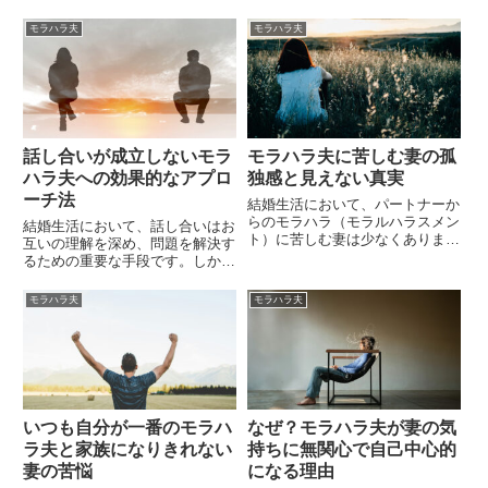
苦しい」「夫に言われると、自分
重に選びます。モラハラ夫が妻を
の考えや感情が間違っている気が
ターゲットとして選ぶ方法には、
モラハラ夫
モラハラ夫
する」「普通の夫婦はこんなに疲
心理的な操作や特定の特質を持つ
れるものなのだろうか」と感じて
女性を狙う戦略が含まれます。本
いるなら、それは決してあなたの
記事では、モラハラ夫が妻として
せ...
の...
話し合いが成立しないモラ
モラハラ夫に苦しむ妻の孤
ハラ夫への効果的なアプロ
独感と見えない真実
ーチ法
結婚生活において、パートナーか
らのモラハラ（モラルハラスメン
結婚生活において、話し合いはお
ト）に苦しむ妻は少なくありませ
互いの理解を深め、問題を解決す
ん。しかし、そうした妻たちは
るための重要な手段です。しか
「自分だけが苦しんでいる」と錯
し、モラハラ夫との話し合いが全
覚し、「周りは皆仲良しだ」と勘
くできない状況に悩む妻は少なく
モラハラ夫
モラハラ夫
違いすることがあります。
ありません。彼らは問題の主旨を
無視し、関係ない部分にだけ反応
する傾向があります。この記事で
は...
いつも自分が一番のモラハ
なぜ？モラハラ夫が妻の気
ラ夫と家族になりきれない
持ちに無関心で自己中心的
妻の苦悩
になる理由