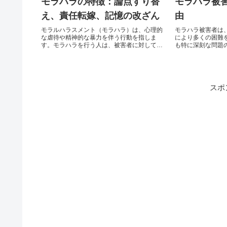
モラハラの特徴：論点すり替
モラハラ被
え、責任転嫁、記憶の改ざん
由
モラルハラスメント（モラハラ）は、心理的
モラハラ被害者は
な虐待や精神的な暴力を伴う行動を指しま
により多くの困難
す。モラハラを行う人は、被害者に対してさ
も特に深刻な問題
まざまな手法を用いて支配やコントロールを
ラハラ被害者がな
試みます。その中でも特に特徴的なのが「論
の理由を詳しく見
点すり替え」、「責任転嫁」、「記憶の改ざ
加害者の策略他者
ん」です。これらの手法は、被害者を混乱さ
ラ加害者は、被害
せ、自己肯定感を低下させるために用いられ
を妨害することが
スポ
ます。本記事では、これらのモラハラの特徴
接触を制限し、被
について詳しく解説します。論点すり替え定
れないように仕向け
義...