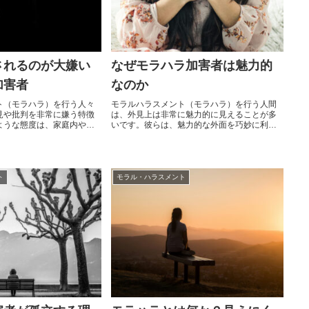
されるのが大嫌い
なぜモラハラ加害者は魅力的
加害者
なのか
ト（モラハラ）を行う人々
モラルハラスメント（モラハラ）を行う人間
見や批判を非常に嫌う特徴
は、外見上は非常に魅力的に見えることが多
ような態度は、家庭内や職
いです。彼らは、魅力的な外面を巧妙に利用
大きな影響を及ぼし、周囲
してターゲットを引き寄せ、その後徐々に支
や不安を引き起こします。
配的な行動に移行します。このようなモラハ
から意見されるのが大嫌い
ラ加害者の魅力には、いくつかの心理的およ
の特徴と、その影響につい
び社会的要因が関与しています。本記事で
す。モラハラ加害者の特徴
は、モラハラをする人間がなぜ魅力的に見え
ト
モラル・ハラスメント
な反応モラハラ加害者は、
るのか、その理由について詳しく解説しま
見に対して非常に過敏に...
す。モラハラ加害者の魅力の要因カリスマ性
モラ...