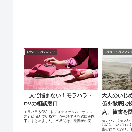
モラル・ハラスメント
モラル・ハラスメン
一人で悩まない！モラハラ・
大人のいじ
DVの相談窓口
係を徹底比
点、被害を
モラハラやDV（ドメスティックバイオレン
ス）に悩んでいる方々が相談できる窓口を以
モラハラ（モラル
下にまとめました。各機関は、被害者の安全
じめは、いずれも
と心のケアを最優先に考え適切な支援を提供
含む行為であり、
しています。これらの窓口は、被害者のプラ