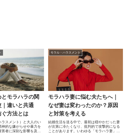
ト
モラル・ハラスメント
めとモラハラの関
モラハラ妻に悩む夫たちへ｜
較｜違いと共通
なぜ妻は変わったのか？原因
防ぐ方法とは
と対策を考える
ハラスメント）と大人のい
結婚生活を送る中で、最初は穏やかだった妻
精神的な嫌がらせや暴力を
が次第に冷たくなり、批判的で攻撃的になる
被害者に深刻な影響を及ぼ
ことがあります。いわゆる「モラハラ妻」に