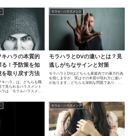
これら二つの行為には違い
悩む夫は少なくありません。結婚するまで気
その本質を理解すること
づかなかった妻の性格が、結婚後に豹変した
際に適切な対応を取るため
と感じる夫たちは、なぜその変化が起きたの
ト
モラル・ハラスメント
事では、モラハラと大人の
か、そしてどうすれば良いのかを考えざるを
通点、そして違いについて
得ない状況に置かれます。本記事では、なぜ
れぞれの対処法についても
妻がモラハラをするようになったのか、結婚
ハラとは何か？モラルハラ
前に気づけなかった理由、モラハラ妻と暮ら...
フキハラの本質的
モラハラとDVの違いとは？見
探る！予防策を知
逃しがちなサインと対策
境を取り戻す方法
モラハラとDVはどちらも家庭内での暴力行為
を指しますが、実はその本質や現れ方に違い
フキハラ」は、どちらも職
があります。どちらも深刻な問題であり、被
活で見られるハラスメント
害者に長期的な影響を与える可能性があるた
ハラは「モラルハラスメン
め、適切な理解と対処が必要です。しかし、
「不機嫌ハラスメント」の
多くの人はモラハラとDVの違いをはっきりと
が持つ意味や影響は異なり
区別することができません。本記事では、モ
人間関係において深刻な問
ラハラとDVの違いを詳しく解説し、それぞれ
ト
モラル・ハラスメント
す。本記事では、モラハラ
の特徴や被害のサイン、さらに対策について
と共通点を探り、それらが
考えていきます。モラハラとDVの定...
る影響、対策について詳し
。モラハラとは何か？モ...