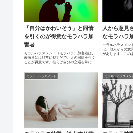
「自分はかわいそう」と同情
人から意見
を引くのが得意なモラハラ加
なモラハラ
害者
モラルハラスメン
は、他人からの意
モラルハラスメント（モラハラ）加害者は、
があります。この
表向きには非常に魅力的で、人の同情を引く
場での人間関係に
ことが得意です。彼らは自分の立場を常に正
の人々にストレス
当化し、周囲の人々に自分が被害者であるか
この記事では、人
のように信じさせることができます。モラハ
なモラハラ加害者
ラ加害者がどのようにして人々の同情を引
て詳しく説明しま
モラル・ハラスメント
モラル・ハラスメン
き、彼らの話を信じさせるのかについて詳し
批判に対する過敏
く見ていきましょう。モラハラ加害者の表面
他人からの批判や意
上の魅力社交的で魅力的な外面モラハラ加害
者は、社交的で魅力的な外面を持つことが多
い...