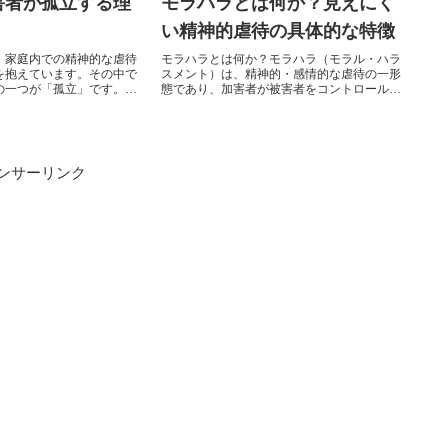
害者が孤立する理
モラハラとは何か？見えにく
い精神的虐待の具体的な特徴
、家庭内での精神的な虐待
モラハラとは何か？モラハラ（モラル・ハラ
を抱えています。その中で
スメント）は、精神的・感情的な虐待の一形
の一つが「孤立」です。モ
態であり、加害者が被害者をコントロール
ぜ孤立してしまうのか、そ
し、不安や恐怖を感じさせることでパートナ
ていきましょう。モラハラ
ーを支配しようとする行動を指します。その
との関係を切り離すモラハ
手法はさまざまで、微妙で目に見えないもの
者が他者との関係を築くの
であるため、被害者や周囲の人々が気付きに
あります。友人や家族との
くいことがあります。モラハラの特徴非暴力
ンサーリンク
害者が外部の支援を受けら
的な行動: モラハラは肉体的な暴力を伴わず、
ます。例えば、「あの人...
言葉や行動によって行われます。例えば、...