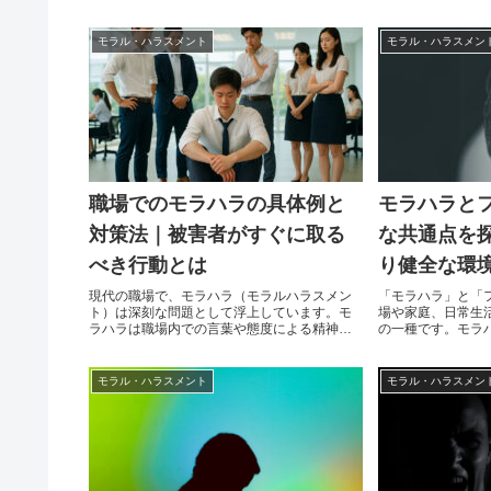
します。しかし、
イバシーを尊重し秘密厳守で対応していま
と共通点があり、
す。お一人で悩まず、適切な支援を受けるこ
は、被害を受けた
とを検討しましょう。相談窓口DV相談ナビ
モラル・ハラスメント
モラル・ハラスメン
に重要です。本記
（全国共通）電話番号：#8008（はれれば）
いじめの特徴、共
概要：全国共通の電話番号にかけると、発...
詳しく解説し、そ
紹介します。モラ
ス...
職場でのモラハラの具体例と
モラハラと
対策法｜被害者がすぐに取る
な共通点を
べき行動とは
り健全な環
現代の職場で、モラハラ（モラルハラスメン
「モラハラ」と「
ト）は深刻な問題として浮上しています。モ
場や家庭、日常生
ラハラは職場内での言葉や態度による精神的
の一種です。モラ
な嫌がらせや圧力を指し、多くの被害者がそ
ト」、フキハラは
の影響に苦しんでいます。しかし、モラハラ
略語で、それぞれ
は一見分かりにくく、被害者自身が「これは
ますが、どちらも
モラル・ハラスメント
モラル・ハラスメン
モラハラなのか？」と気づかないまま我慢し
題を引き起こしま
続けてしまうことが多いのが現実です。本記
とフキハラの違い
事では、職場でのモラハラの具体例、被害者
個人や組織に与え
に与える影響、そしてモラハラを受けた際の...
く解説していきます