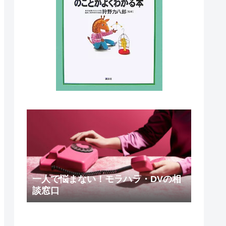
一人で悩まない！モラハラ・DVの相
談窓口