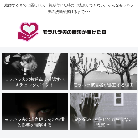
結婚するまでは優しい人、気が付いた時には後戻りできない。そんなモラハラ
夫の洗脳が解けるまで･･･
モラハラ夫の共通点：確認すべ
きチェックポイント
モラハラ被害者が孤立する理由
モラハラ夫の虚言癖：その特徴
妻の悩み 〜 信じてもらえない
と影響を理解する
現実 〜