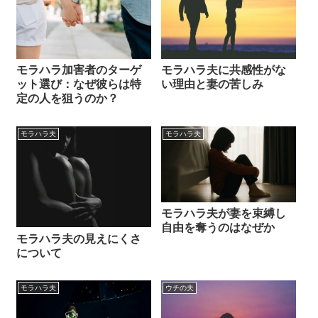
モラハラ加害者のターゲ
モラハラ夫に共感性がな
ット選び：なぜ彼らは特
い理由と妻の苦しみ
定の人を狙うのか？
モラハラ夫
モラハラ夫
モラハラ夫が妻を束縛し
自由を奪うのはなぜか
モラハラ夫の見えにくさ
について
モラハラ夫
ウチの夫