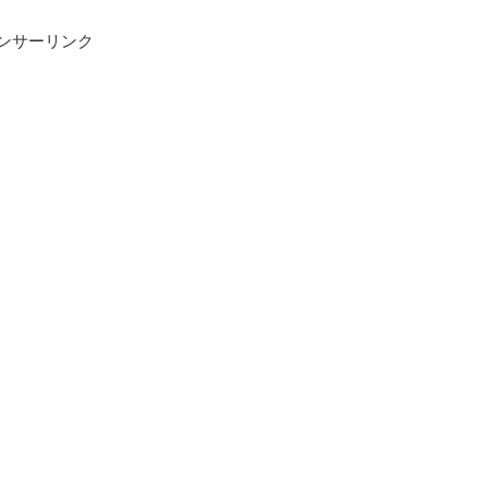
の欲求が最優先自己中心的
しない関係の大きな原因と
ンサーリンク
欲求やニーズを最優先に考
気持ちや意見を無視しがち