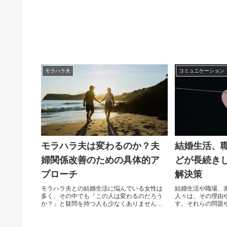
モラハラ夫
コミュニケーション
モラハラ夫は変わるのか？夫
結婚生活、
婦関係改善のための具体的ア
どが長続き
プローチ
解決策
モラハラ夫との結婚生活に悩んでいる女性は
結婚生活や職場、
多く、その中でも「この人は変わるのだろう
人々は、その理由
か？」と疑問を持つ人も少なくありません。
す。それらの問題
結婚当初は優しかった夫が、次第に妻を言葉
どのような問題を
で攻撃し、支配的な態度を取るようになる。
きます。また、ど
このような状況下で、妻は「夫が変わること
に対処できるかに