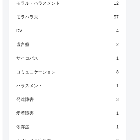
モラル・ハラスメント
12
モラハラ夫
57
DV
4
虚言癖
2
サイコパス
1
コミュニケーション
8
ハラスメント
1
発達障害
3
愛着障害
1
依存症
1