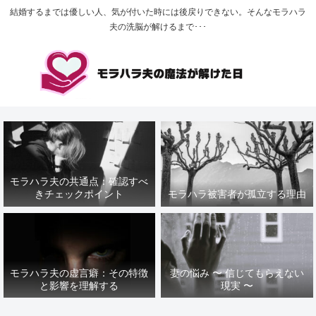
結婚するまでは優しい人、気が付いた時には後戻りできない。そんなモラハラ
夫の洗脳が解けるまで･･･
モラハラ夫の共通点：確認すべ
きチェックポイント
モラハラ被害者が孤立する理由
モラハラ夫の虚言癖：その特徴
妻の悩み 〜 信じてもらえない
と影響を理解する
現実 〜