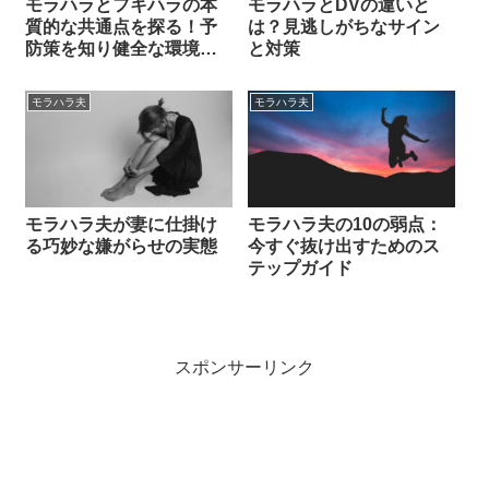
モラハラとフキハラの本
モラハラとDVの違いと
質的な共通点を探る！予
は？見逃しがちなサイン
防策を知り健全な環境を
と対策
取り戻す方法
モラハラ夫
モラハラ夫
モラハラ夫が妻に仕掛け
モラハラ夫の10の弱点：
る巧妙な嫌がらせの実態
今すぐ抜け出すためのス
テップガイド
スポンサーリンク