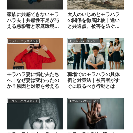
家族に共感できないモラ
大人のいじめとモラハラ
ハラ夫｜共感性不足が与
の関係を徹底比較｜違い
える悪影響と家庭環境を
と共通点、被害を防ぐ方
改善する方法
法とは
モラル・ハラスメント
モラル・ハラスメント
モラハラ妻に悩む夫たち
職場でのモラハラの具体
へ｜なぜ妻は変わったの
例と対策法｜被害者がす
か？原因と対策を考える
ぐに取るべき行動とは
モラル・ハラスメント
モラル・ハラスメント