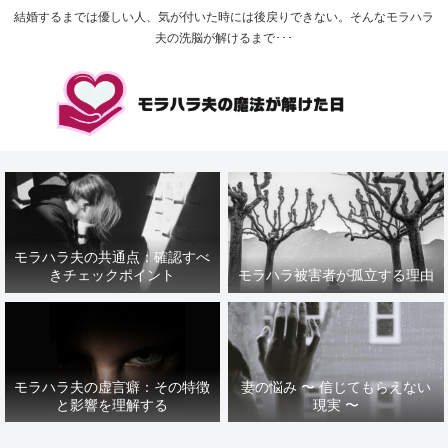
結婚するまでは優しい人、気が付いた時には後戻りできない。そんなモラハラ
夫の洗脳が解けるまで･･･
モラハラ夫の共通点：確認すべ
きチェックポイント
モラハラ被害者が孤立する理由
モラハラ夫の虚言癖：その特徴
妻の悩み 〜 信じてもらえない
と影響を理解する
現実 〜